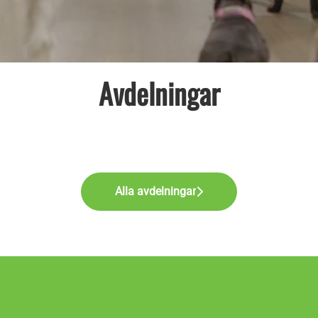
Avdelningar
Logistik
Tjänster inom djurhälsa
Supportkontor
Alla avdelningar