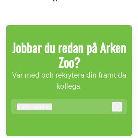
Jobbar du redan på Arken
Zoo?
Var med och rekrytera din framtida
kollega.
@
arkenzoo.se
arkenzoo.se
Logga in