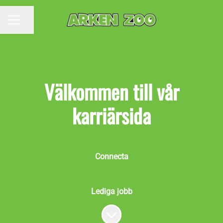
Dela sidan
KARRIÄRMENY
Välkommen till vår
karriärsida
Connecta
Lediga jobb
Skrolla för mer innehåll