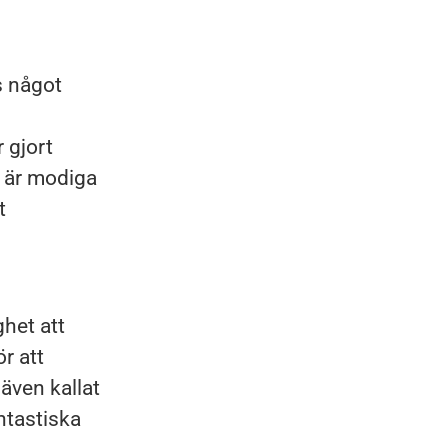
s något
 gjort
i är modiga
t
ghet att
r att
även kallat
ntastiska