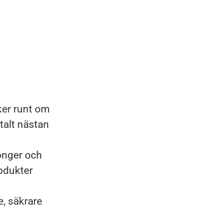
ker runt om
talt nästan
longer och
rodukter
e, säkrare