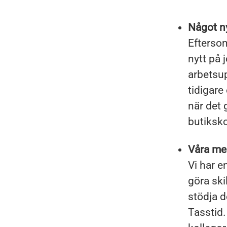
Något ny
Eftersom
nytt på 
arbetsup
tidigare
när det 
butiksko
Våra med
Vi har e
göra ski
stödja d
Tasstid.