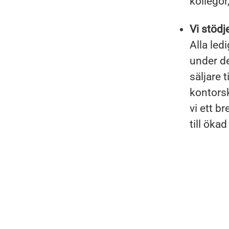
kollegor
Vi stödj
Alla led
under de
säljare t
kontorsk
vi ett b
till öka
Logistik
Tjänster inom djurhälsa
Supportkontor