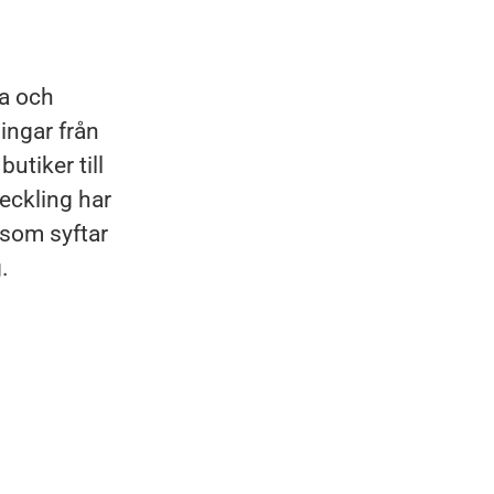
ka och
lingar från
butiker till
eckling har
 som syftar
.