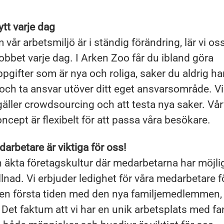
tt varje dag
 vår arbetsmiljö är i ständig förändring, lär vi os
jobbet varje dag. I Arken Zoo får du ibland göra
pgifter som är nya och roliga, saker du aldrig har
 och ta ansvar utöver ditt eget ansvarsområde. V
gäller crowdsourcing och att testa nya saker. Vår
ncept är flexibelt för att passa våra besökare.
arbetare är viktiga för oss!
n äkta företagskultur där medarbetarna har möjli
llnad. Vi erbjuder ledighet för våra medarbetare fö
en första tiden med den nya familjemedlemmen, 
 Det faktum att vi har en unik arbetsplats med fa