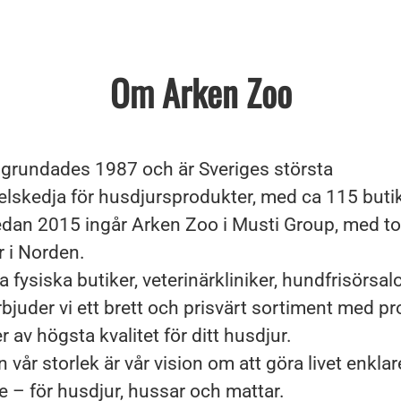
Om Arken Zoo
grundades 1987 och är Sveriges största
elskedja för husdjursprodukter, med ca 115 buti
Sedan 2015 ingår Arken Zoo i Musti Group, med to
r i Norden.
 fysiska butiker, veterinärkliniker, hundfrisörsa
bjuder vi ett brett och prisvärt sortiment med p
r av högsta kvalitet för ditt husdjur.
n vår storlek är vår vision om att göra livet enklar
e – för husdjur, hussar och mattar.