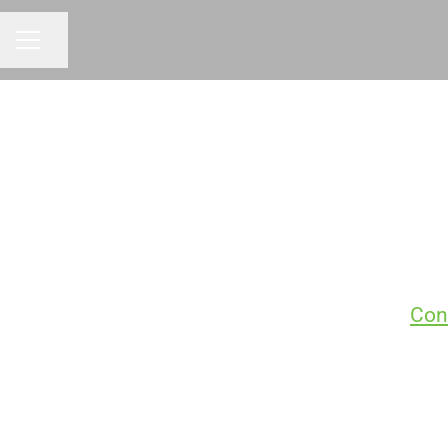
Dela sidan
KARRIÄRMENY
Con