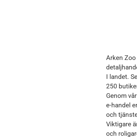
Arken Zoo 
detaljhand
I landet. 
250 butike
Genom våra
e-handel er
och tjänste
Viktigare ä
och roligar