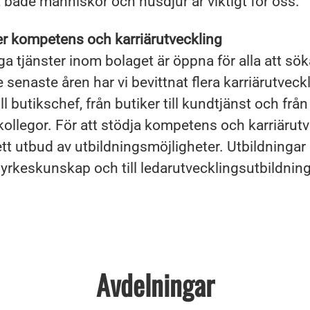
, både människor och husdjur är viktigt för oss.
er kompetens och karriärutveckling
iga tjänster inom bolaget är öppna för alla att sö
 senaste åren har vi bevittnat flera karriärutveck
ill butikschef, från butiker till kundtjänst och från 
ollegor. För att stödja kompetens och karriärutv
rett utbud av utbildningsmöjligheter. Utbildningar
d yrkeskunskap och till ledarutvecklingsutbildning
Avdelningar