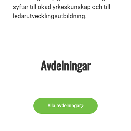
syftar till ökad yrkeskunskap och till
ledarutvecklingsutbildning.
Avdelningar
Logistik
Tjänster inom djurhälsa
Supportkontor
Alla avdelningar