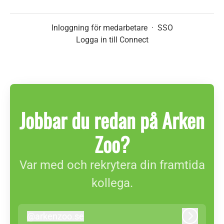
Inloggning för medarbetare
·
SSO
Logga in till Connect
Jobbar du redan på Arken
Zoo?
Var med och rekrytera din framtida
kollega.
@
arkenzoo.se
arkenzoo.se
Logga in