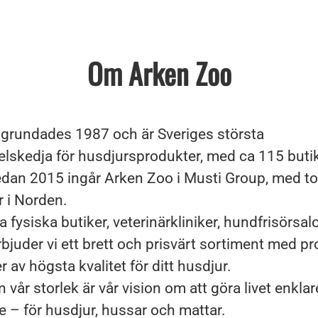
Om Arken Zoo
grundades 1987 och är Sveriges största
elskedja för husdjursprodukter, med ca 115 buti
Sedan 2015 ingår Arken Zoo i Musti Group, med to
r i Norden.
 fysiska butiker, veterinärkliniker, hundfrisörsa
bjuder vi ett brett och prisvärt sortiment med p
r av högsta kvalitet för ditt husdjur.
n vår storlek är vår vision om att göra livet enklar
e – för husdjur, hussar och mattar.