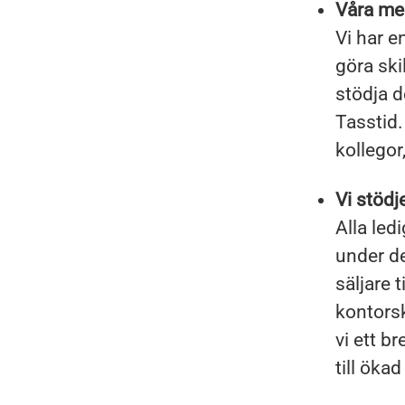
Våra med
Vi har e
göra ski
stödja d
Tasstid.
kollegor
Vi stödj
Alla led
under de
säljare t
kontorsk
vi ett b
till öka