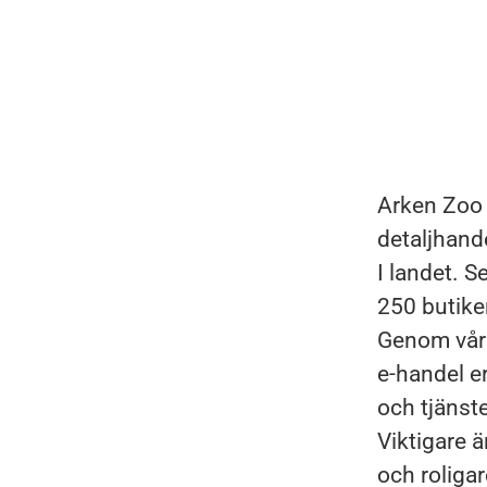
Arken Zoo 
detaljhand
I landet. 
250 butike
Genom våra
e-handel er
och tjänste
Viktigare ä
och roligar