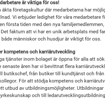
arbetare är viktiga för oss!
n äkta företagskultur där medarbetarna har möjli
llnad. Vi erbjuder ledighet för våra medarbetare fö
en första tiden med den nya familjemedlemmen, 
 Det faktum att vi har en unik arbetsplats med fa
, både människor och husdjur är viktigt för oss.
er kompetens och karriärutveckling
iga tjänster inom bolaget är öppna för alla att sö
 senaste åren har vi bevittnat flera karriärutveck
ill butikschef, från butiker till kundtjänst och från 
ollegor. För att stödja kompetens och karriärutv
rett utbud av utbildningsmöjligheter. Utbildningar
d yrkeskunskap och till ledarutvecklingsutbildning