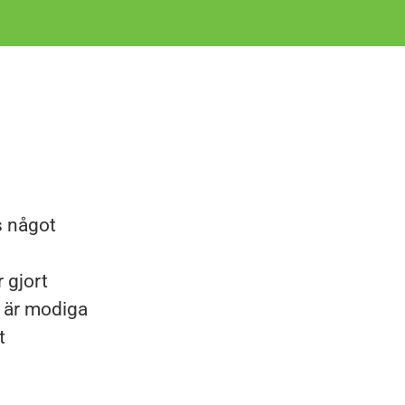
s något
 gjort
i är modiga
t