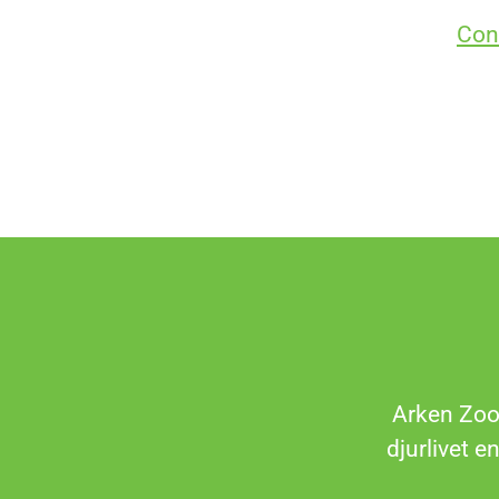
Con
Arken Zoo 
djurlivet e