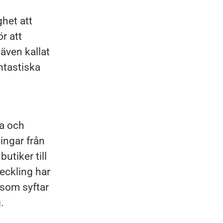
ghet att
r att
även kallat
ntastiska
ka och
lingar från
butiker till
eckling har
 som syftar
.