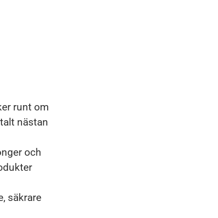
ker runt om
talt nästan
longer och
rodukter
e, säkrare