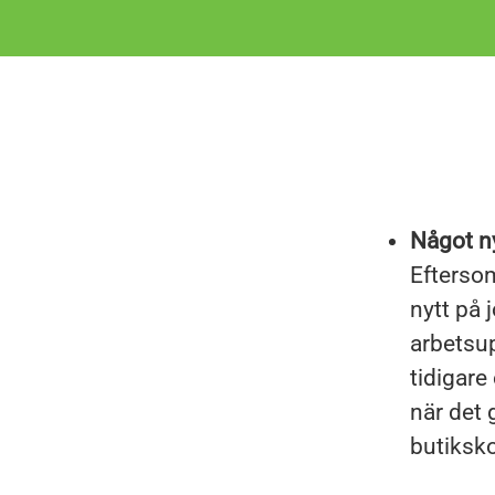
Något ny
Eftersom
nytt på 
arbetsup
tidigare
när det 
butiksko