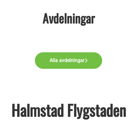
Avdelningar
Logistik
Tjänster inom djurhälsa
Supportkontor
Alla avdelningar
Halmstad Flygstaden