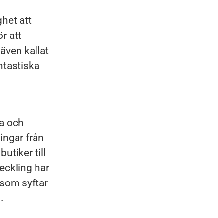
ghet att
r att
även kallat
ntastiska
ka och
lingar från
butiker till
eckling har
 som syftar
.