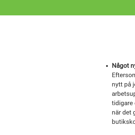
Något ny
Eftersom
nytt på 
arbetsup
tidigare
när det 
butiksko