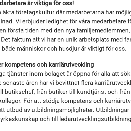
arbetare är viktiga för oss!
n äkta företagskultur där medarbetarna har möjli
llnad. Vi erbjuder ledighet för våra medarbetare fö
en första tiden med den nya familjemedlemmen, 
 Det faktum att vi har en unik arbetsplats med fa
, både människor och husdjur är viktigt för oss.
er kompetens och karriärutveckling
iga tjänster inom bolaget är öppna för alla att sö
 senaste åren har vi bevittnat flera karriärutveck
ill butikschef, från butiker till kundtjänst och från 
ollegor. För att stödja kompetens och karriärutv
rett utbud av utbildningsmöjligheter. Utbildningar
d yrkeskunskap och till ledarutvecklingsutbildning