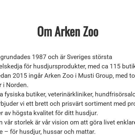
Om Arken Zoo
grundades 1987 och är Sveriges största
elskedja för husdjursprodukter, med ca 115 buti
Sedan 2015 ingår Arken Zoo i Musti Group, med to
r i Norden.
 fysiska butiker, veterinärkliniker, hundfrisörsa
bjuder vi ett brett och prisvärt sortiment med p
r av högsta kvalitet för ditt husdjur.
n vår storlek är vår vision om att göra livet enklar
e – för husdjur, hussar och mattar.