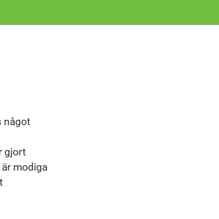
s något
 gjort
i är modiga
t