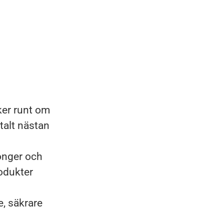
ker runt om
talt nästan
longer och
rodukter
e, säkrare