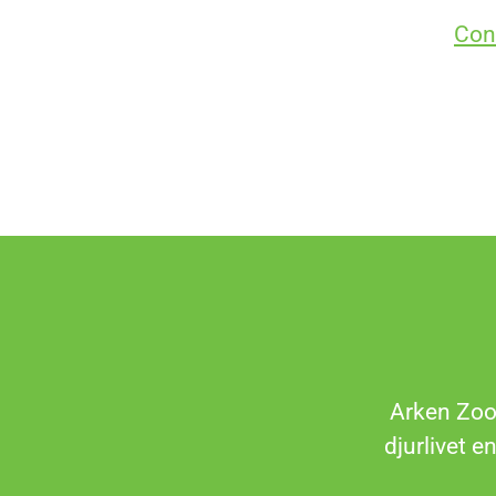
Con
Arken Zoo 
djurlivet e