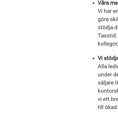
Våra med
Vi har e
göra ski
stödja d
Tasstid.
kollegor
Vi stödj
Alla led
under de
säljare t
kontorsk
vi ett b
till öka