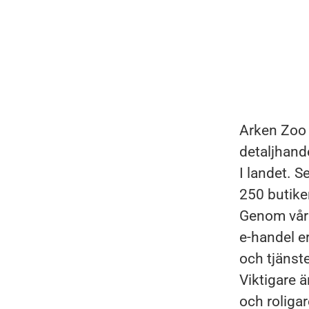
Arken Zoo 
detaljhand
I landet. 
250 butike
Genom våra
e-handel er
och tjänste
Viktigare ä
och roligar