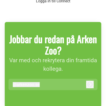
Logga in till Connect
Jobbar du redan på Arken
Zoo?
Var med och rekrytera din framtida
kollega.
@
arkenzoo.se
arkenzoo.se
Logga in