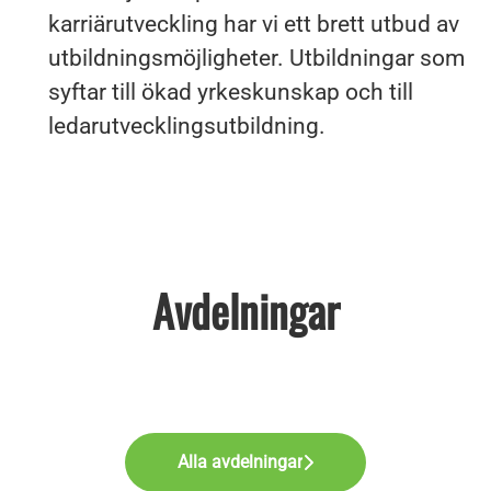
karriärutveckling har vi ett brett utbud av
utbildningsmöjligheter. Utbildningar som
syftar till ökad yrkeskunskap och till
ledarutvecklingsutbildning.
Avdelningar
Logistik
Tjänster inom djurhälsa
Supportkontor
Alla avdelningar