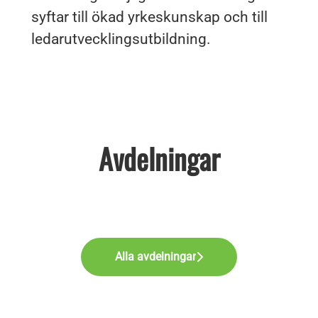
syftar till ökad yrkeskunskap och till
ledarutvecklingsutbildning.
Avdelningar
Logistik
Tjänster inom djurhälsa
Supportkontor
Alla avdelningar