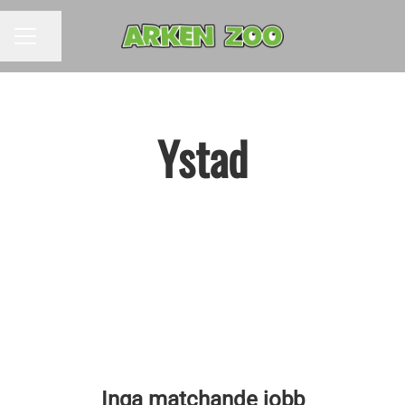
Dela sidan
KARRIÄRMENY
Ystad
Inga matchande jobb